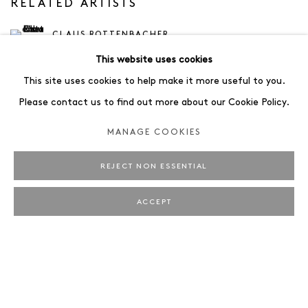
RELATED ARTISTS
CLAUS ROTTENBACHER
This website uses cookies
SUSANNE ROTTENBACHER
This site uses cookies to help make it more useful to you.
Please contact us to find out more about our Cookie Policy.
MANAGE COOKIES
REJECT NON ESSENTIAL
2
OF 83
PREVIOUS
NEXT
ACCEPT
JAEGER ART · BRUNNENSTRASSE 161 · 10119 BERLIN