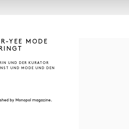
ER-YEE MODE
Open a larger version of t
RINGT
RIN UND DER KURATOR
UNST UND MODE UND DEN
ished by Monopol magazine.